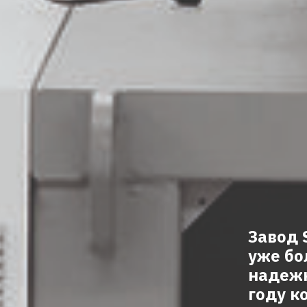
Завод 
уже бо
надежн
году к