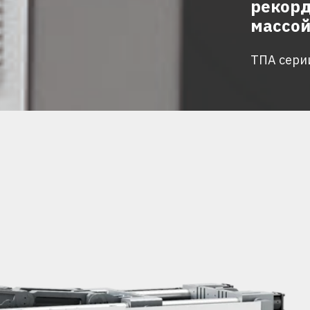
рекорд
массой
ТПА сери